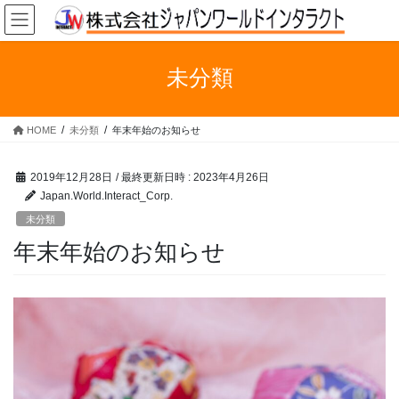
コ
ナ
ン
ビ
テ
ゲ
ン
ー
未分類
ツ
シ
へ
ョ
ス
ン
HOME
未分類
年末年始のお知らせ
キ
に
ッ
移
プ
動
2019年12月28日
/ 最終更新日時 :
2023年4月26日
Japan.World.Interact_Corp.
未分類
年末年始のお知らせ