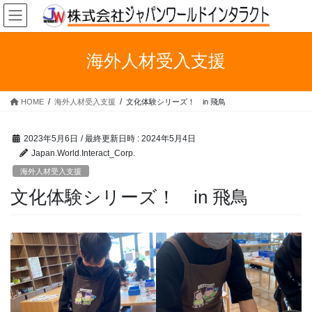
コ
ナ
ン
ビ
テ
ゲ
ン
ー
海外人材受入支援
ツ
シ
へ
ョ
ス
ン
HOME
海外人材受入支援
文化体験シリーズ！ in 飛鳥
キ
に
ッ
移
プ
動
2023年5月6日
/ 最終更新日時 :
2024年5月4日
Japan.World.Interact_Corp.
海外人材受入支援
文化体験シリーズ！ in 飛鳥