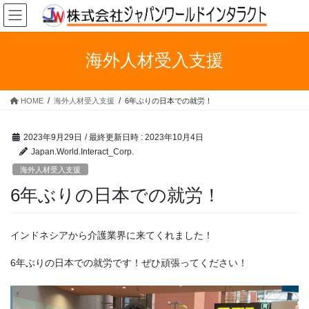
コ
ナ
ン
ビ
テ
ゲ
ン
ー
海外人材受入支援
ツ
シ
へ
ョ
ス
ン
HOME
海外人材受入支援
6年ぶりの日本での就労！
キ
に
ッ
移
プ
動
2023年9月29日
/ 最終更新日時 :
2023年10月4日
Japan.World.Interact_Corp.
海外人材受入支援
6年ぶりの日本での就労！
インドネシアから介護業界に来てくれました！
6年ぶりの日本での就労です！ぜひ頑張ってください！