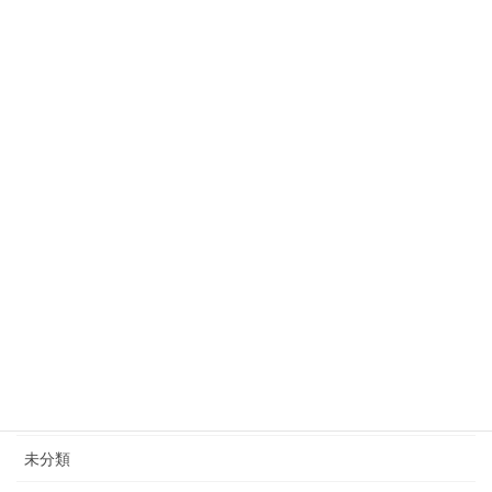
日本観光！4月17-22日（インドネ
シアから）
2025年4月22日
カテゴリー
エコロジー事業
体験型ツーリズム
地域社会貢献
未分類